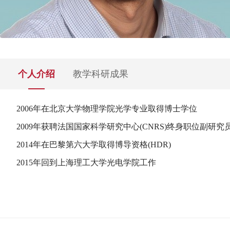
个人介绍
教学科研成果
2006年在北京大学物理学院光学专业取得博士学位
教学方面：刘一教授担任教育部高等学校仪器类教学指导委
等奖，负责上海市重点课程“光谱技术”建设项目，负责上海市
2009年获聘法国国家科学研究中心(CNRS)终身职位副研究
术，激光原理（英文），光电检测，工程学导论课程的教学工作
2014年在巴黎第六大学取得博导资格(HDR)
2015年回到上海理工大学光电学院工作
刘一教授研究方向为超快激光与物质的相互作用，包括空气
括Physical Review Letters论文11篇，Optica论文1篇。 三
他引2300余次，H因子为27。受邀请国际学术会议报告30余